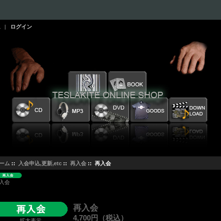
ム
|
ログイン
ーム
::
入会申込,更新,etc
::
再入会
:: 再入会
入会
再入会
4,700円（税込）
拡大表示