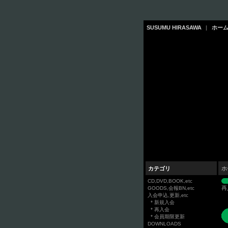
SUSUMU HIRASAWA
|
ホー
カテゴリ
ホ
CD,DVD,BOOK,etc
再
GOODS,会報BN,etc
入会申込,更新,etc
* 新規入会
* 再入会
* 会員期限更新
DOWNLOADS