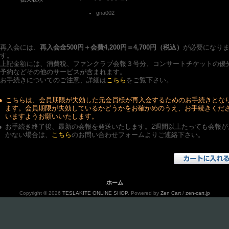
gna002
再入会には、
再入会金500円＋会費4,200円＝4,700円（税込）
が必要になり
す。
上記金額には、消費税、ファンクラブ会報３号分、コンサートチケットの優
予約などその他のサービスが含まれます。
お手続きについてのご注意、詳細は
こちら
をご覧下さい。
●
こちらは、会員期限が失効した元会員様が再入会するためのお手続きとな
ます。会員期限が失効しているかどうかをお確かめのうえ、お手続きくだ
いますようお願いいたします。
●
お手続き終了後、最新の会報を発送いたします。2週間以上たっても会報が
かない場合は、
こちら
のお問い合わせフォームよりご連絡下さい。
ホーム
Copyright © 2026
TESLAKITE ONLINE SHOP
. Powered by
Zen Cart
/
zen-cart.jp