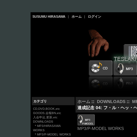
SUSUMU HIRASAWA
|
ホーム
|
ログイン
カテゴリ
ホーム
::
DOWNLOADS
::
M
達成記念 04: フ・ル・ヘッ・ヘ
CD,DVD,BOOK,etc
GOODS,会報BN,etc
入会申込,更新,etc
DOWNLOADS
* MP3/HIRASAWA
MP3/P-MODEL WORKS
WORKS
* MP3/P-MODEL WORKS