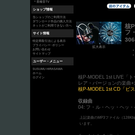
* 亜種音TV
ショップ情報
当ショップのご利用方法
ダウンロード作品の購入方法
核P
ネットがご利用できない方へ
フ・
サイト情報
30
特定商取引法による表示
プライバシー･ポリシー
拡大表示
お問い合わせ
サイトマップ
ユーザー・メニュー
SUSUMU HIRASAWA
ホーム
核P-MODEL 1st L
ログイン
レア・バージョンの楽曲+
核P-MODEL 1st C
収録曲
04: フ・ル・ヘッ・ヘッ・ヘ
上記楽曲のMP3ファイル（128K
います。