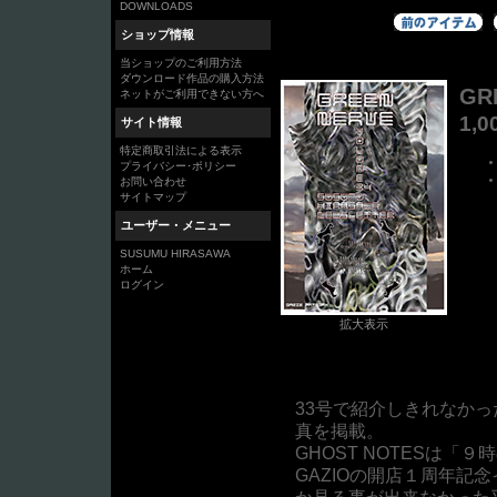
DOWNLOADS
ショップ情報
当ショップのご利用方法
ダウンロード作品の購入方法
GR
ネットがご利用できない方へ
1,
サイト情報
特定商取引法による表示
プライバシー･ポリシー
お問い合わせ
サイトマップ
ユーザー・メニュー
SUSUMU HIRASAWA
ホーム
ログイン
拡大表示
33号で紹介しきれなか
真を掲載。
GHOST NOTESは
GAZIOの開店１周年記
か見る事が出来なかった