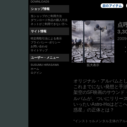
DOWNLOADS
ショップ情報
当ショップのご利用方法
ダウンロード作品の購入方法
点呼
ネットがご利用できない方へ
3,
サイト情報
200
特定商取引法による表示
プライバシー･ポリシー
お問い合わせ
サイトマップ
ユーザー・メニュー
SUSUMU HIRASAWA
拡大表示
ホーム
ログイン
オリジナル・アルバムとし
これまでにない発想と手
架空のSF映画のサウンド
ルバムが、ついにリリー
いったいAstro-Hoは
惑星」の正体とは？
*インストゥルメンタル主体のアル