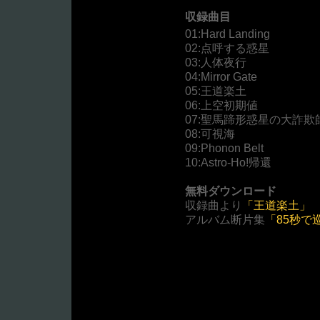
収録曲目
01:Hard Landing
02:点呼する惑星
03:人体夜行
04:Mirror Gate
05:王道楽土
06:上空初期値
07:聖馬蹄形惑星の大詐欺
08:可視海
09:Phonon Belt
10:Astro-Ho!帰還
無料ダウンロード
収録曲より
「王道楽土」
アルバム断片集
「85秒で