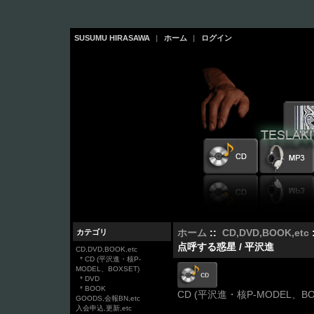
SUSUMU HIRASAWA
|
ホーム
|
ログイン
カテゴリ
ホーム
::
CD,DVD,BOOK,etc
点呼する惑星 / 平沢進
CD,DVD,BOOK,etc
* CD (平沢進・核P-
MODEL、BOXSET)
* DVD
* BOOK
CD (平沢進・核P-MODEL、BO
GOODS,会報BN,etc
入会申込,更新,etc