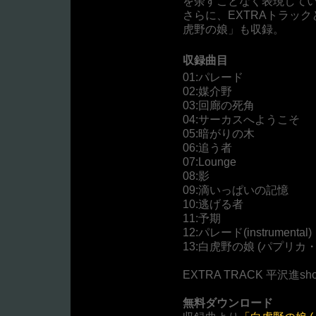
を余すことなく表現して
さらに、EXTRAトラッ
虎野の娘」も収録。
収録曲目
01:パレード
02:媒介野
03:回廊の死角
04:サーカスへようこそ
05:暗がりの木
06:追う者
07:Lounge
08:影
09:滴いっぱいの記憶
10:逃げる者
11:予期
12:パレード(instrumental)
13:白虎野の娘 (パプリ
EXTRA TRACK 平沢進sh
無料ダウンロード