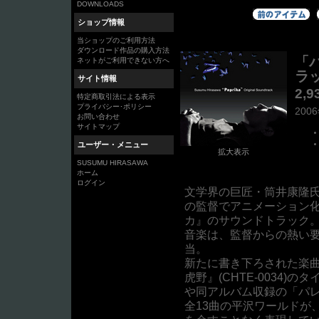
DOWNLOADS
ショップ情報
当ショップのご利用方法
ダウンロード作品の購入方法
「
ネットがご利用できない方へ
ラッ
サイト情報
2,
特定商取引法による表示
プライバシー･ポリシー
200
お問い合わせ
サイトマップ
ユーザー・メニュー
拡大表示
SUSUMU HIRASAWA
ホーム
ログイン
文学界の巨匠・筒井康隆氏
の監督でアニメーション
カ』のサウンドトラック
音楽は、監督からの熱い
当。
新たに書き下ろされた楽
虎野』(CHTE-0034
や同アルバム収録の「パ
全13曲の平沢ワールドが