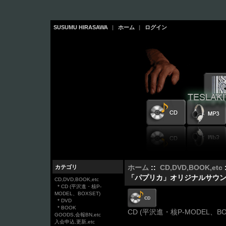
SUSUMU HIRASAWA
|
ホーム
|
ログイン
カテゴリ
ホーム
::
CD,DVD,BOOK,etc
「パプリカ」オリジナルサウンド
CD,DVD,BOOK,etc
* CD (平沢進・核P-
MODEL、BOXSET)
* DVD
* BOOK
CD (平沢進・核P-MODEL、BO
GOODS,会報BN,etc
入会申込,更新,etc