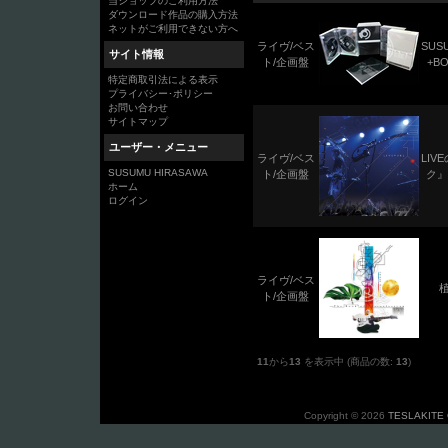
当ショップのご利用方法
ダウンロード作品の購入方法
ネットがご利用できない方へ
ライヴ/ベス
SUS
サイト情報
ト/企画盤
+B
特定商取引法による表示
プライバシー･ポリシー
お問い合わせ
サイトマップ
ユーザー・メニュー
ライヴ/ベス
LI
SUSUMU HIRASAWA
ト/企画盤
ク』
ホーム
ログイン
ライヴ/ベス
植
ト/企画盤
11
から
13
を表示中 (商品の数:
13
)
Copyright © 2026
TESLAKITE