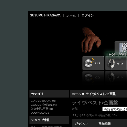
SUSUMU HIRASAWA
|
ホーム
|
ログイン
カテゴリ
ホーム
:: ライヴ/ベスト/企画盤
CD,DVD,BOOK,etc
ライヴ/ベスト/企画盤
GOODS,会報BN,etc
分類:
入会申込,更新,etc
DOWNLOADS
11
から
13
を表示中 (商品の数:
13
)
ショップ情報
ジャンル
商品画像