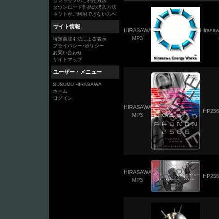
当ショップのご利用方法
ダウンロード作品の購入方法
ネットがご利用できない方へ
サイト情報
HIRASAWA
Hirasa
MP3
特定商取引法による表示
プライバシー･ポリシー
お問い合わせ
サイトマップ
ユーザー・メニュー
SUSUMU HIRASAWA
ホーム
ログイン
HIRASAWA
HP2
MP3
HIRASAWA
HP2
MP3