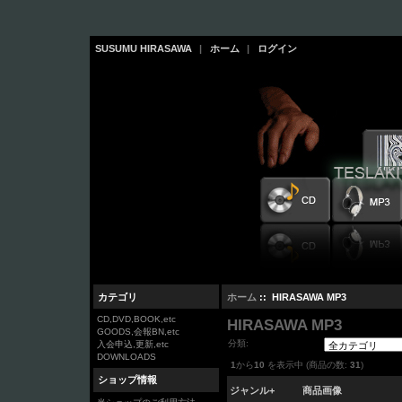
SUSUMU HIRASAWA
|
ホーム
|
ログイン
カテゴリ
ホーム
:: HIRASAWA MP3
CD,DVD,BOOK,etc
HIRASAWA MP3
GOODS,会報BN,etc
分類:
入会申込,更新,etc
DOWNLOADS
1
から
10
を表示中 (商品の数:
31
)
ショップ情報
ジャンル+
商品画像