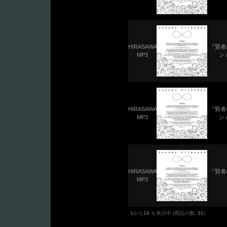
HIRASAWA
『賢者
MP3
ン 
HIRASAWA
『賢者
MP3
ン 
HIRASAWA
『賢者
MP3
1
から
10
を表示中 (商品の数:
31
)