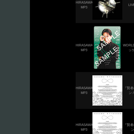
HIRASAWA
LI
MP3
HIRASAWA
WORL
MP3
ッ
HIRASAWA
『賢者
MP3
ン 
HIRASAWA
『賢者
MP3
ン