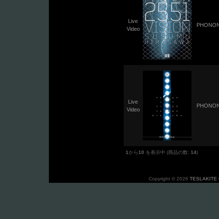
Live
PHONON 
Video
Live
PHONON 
Video
1
から
10
を表示中 (商品の数:
14
)
Copyright © 2026
TESLAKITE