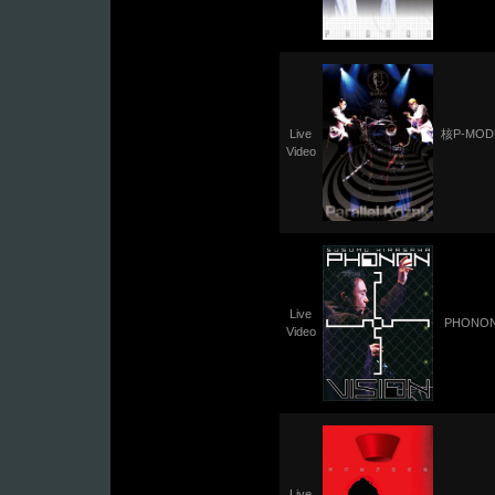
Live
核P-MO
Video
Live
PHONON2
Video
Live