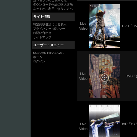
当ショップのご利用方法
ダウンロード作品の購入方法
ネットがご利用できない方へ
サイト情報
Live
特定商取引法による表示
DVD「LI
Video
プライバシー･ポリシー
お問い合わせ
サイトマップ
ユーザー・メニュー
SUSUMU HIRASAWA
ホーム
ログイン
Live
DVD
Video
Live
DVD「HY
Video