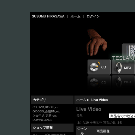
SUSUMU HIRASAWA
|
ホーム
|
ログイン
カテゴリ
ホーム
:: Live Video
CD,DVD,BOOK,etc
Live Video
GOODS,会報BN,etc
分類:
入会申込,更新,etc
DOWNLOADS
1
から
10
を表示中 (商品の数:
14
)
ショップ情報
ジャン
商品画像
ル