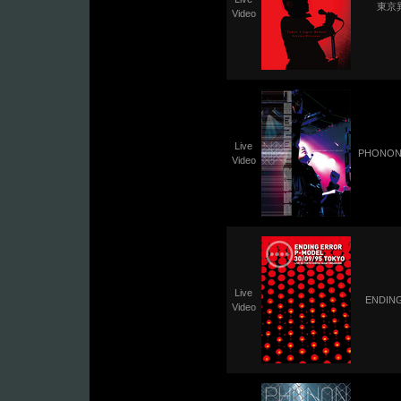
東京
Video
Live
PHONON 
Video
Live
ENDING
Video