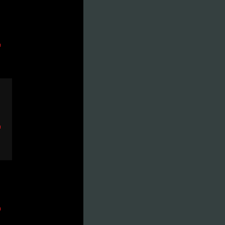
）
）
）