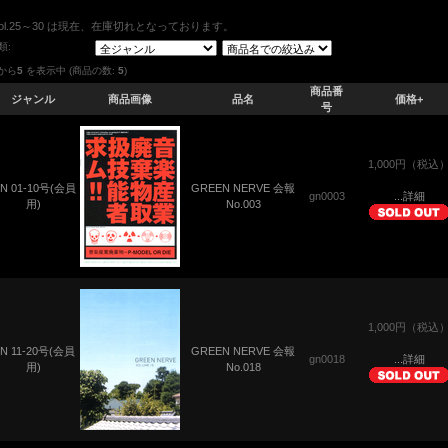
Vol.25～30 は現在、在庫切れとなっております。
類:
から
5
を表示中 (商品の数:
5
)
商品番
ジャンル
商品画像
品名
価格+
号
1,000円（税込
N 01-10号(会員
GREEN NERVE 会報
gn0003
...詳細
用)
No.003
1,000円（税込
N 11-20号(会員
GREEN NERVE 会報
gn0018
...詳細
用)
No.018