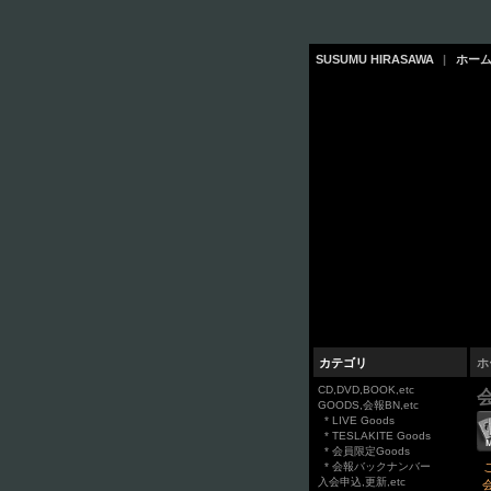
SUSUMU HIRASAWA
|
ホー
カテゴリ
ホ
CD,DVD,BOOK,etc
GOODS,会報BN,etc
* LIVE Goods
* TESLAKITE Goods
* 会員限定Goods
* 会報バックナンバー
入会申込,更新,etc