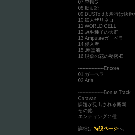
07.空転G
08.脳動説
09.DUSToidよ歩行は快
10.盗人ザリネロ
11.WORLD CELL
12.冠毛種子の大群
13.Amputeeガーベラ
14.侵入者
15..幽霊船
16.現象の花の秘密-E
-----------------Encore
01.ガーベラ
02.Aria
-----------------Bonus Track
Caravan
課題が見出される庭園
その他
エンディング２種
詳細は
特設ページ
へ。