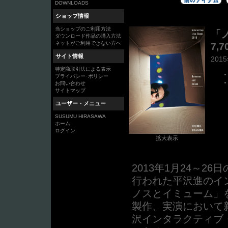
DOWNLOADS
ショップ情報
当ショップのご利用方法
「
ダウンロード作品の購入方法
ネットがご利用できない方へ
7,
サイト情報
201
特定商取引法による表示
プライバシー･ポリシー
お問い合わせ
サイトマップ
ユーザー・メニュー
SUSUMU HIRASAWA
ホーム
ログイン
拡大表示
2013年1月24～2
行われた平沢進のイ
ノスとイミューム」を
製作、実演において
沢インタラクティブ