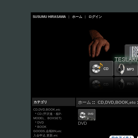
SUSUMU HIRASAWA
|
ホーム
|
ログイン
カテゴリ
ホーム
::
CD,DVD,BOOK,etc
CD,DVD,BOOK,etc
* CD (平沢進・核P-
MODEL、BOXSET)
* DVD
DVD
* BOOK
GOODS,会報BN,etc
入会申込,更新,etc